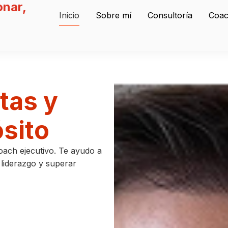
onar,
Inicio
Sobre mí
Consultoría
Coac
tas y
ósito
oach ejecutivo. Te ayudo a
u liderazgo y superar